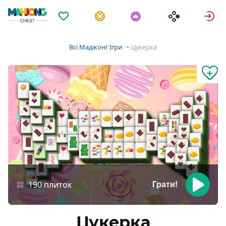
Обране
Завдання
У
Всі Маджонг Ігри
Цукерка
190 плиток
Грати!
Цукерка