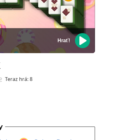
Hrať!
k
Teraz hrá:
8
y