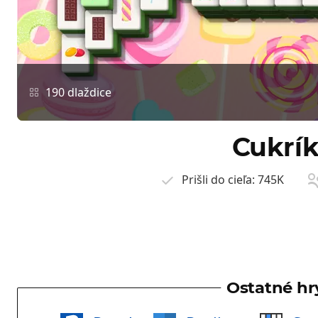
190 dlaždice
Cukrí
Prišli do cieľa:
745K
Ostatné hr