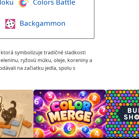
doku
Colors Battle
i
Backgammon
ktorá symbolizuje tradičné sladkosti
zeleninu, ryžovú múku, oleje, koreniny a
dávali na začiatku jedla, spolu s