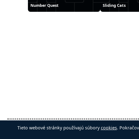
Number Quest
Sliding Cats
Slovenčina
Automatické
Odstrán
Tieto webové stránky používajú súbory
cookies
. Pokračov