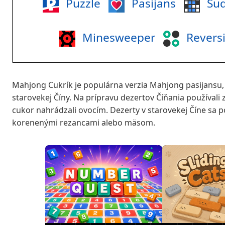
Puzzle
Pasijans
Su
Minesweeper
Revers
Mahjong Cukrík je populárna verzia Mahjong pasijansu, 
starovekej Číny. Na prípravu dezertov Číňania používali 
cukor nahrádzali ovocím. Dezerty v starovekej Číne sa po
korenenými rezancami alebo mäsom.