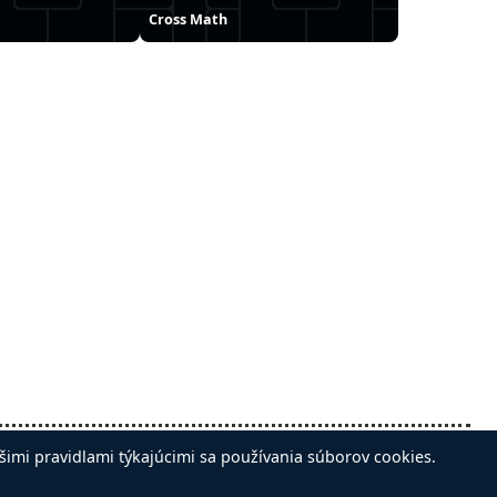
Cross Math
Sledujte nás na:
šimi pravidlami týkajúcimi sa používania súborov cookies.