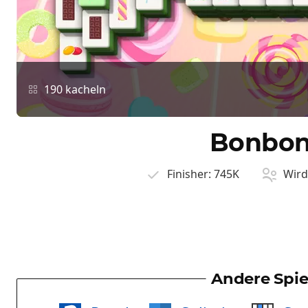
190 kacheln
Bonbon
Finisher:
745K
Wird 
Andere Spie