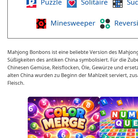
Puzzle
Solitaire
Su
Minesweeper
Revers
Mahjong Bonbons ist eine beliebte Version des Mahjong-S
Süßigkeiten des antiken China symbolisiert. Für die Zu
Chinesen Gemüse, Reisflocken, Öle, Gewürze und ersetz
alten China wurden zu Beginn der Mahlzeit serviert, z
Fleisch.