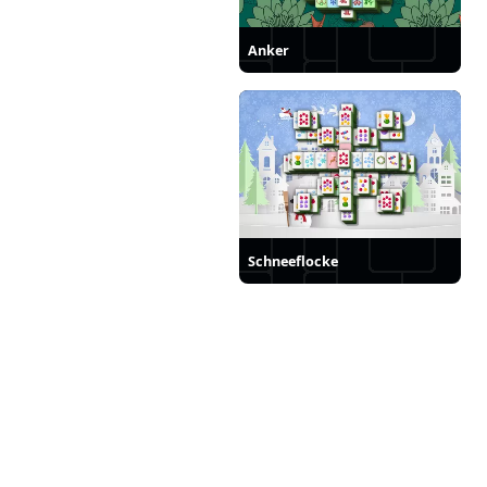
Anker
Schneeflocke