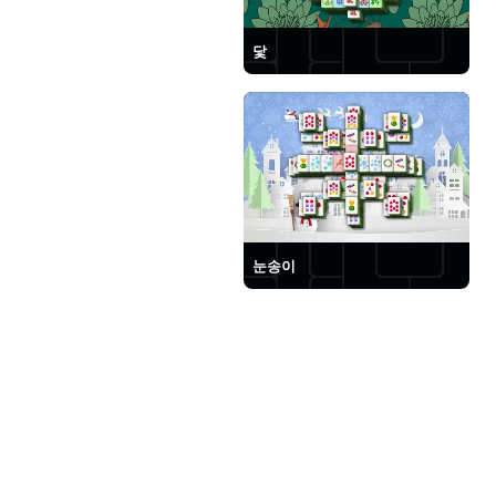
닻
눈송이