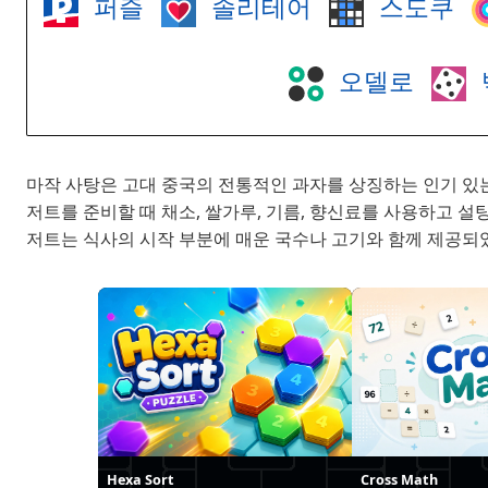
퍼즐
솔리테어
스도쿠
오델로
마작 사탕은 고대 중국의 전통적인 과자를 상징하는 인기 있
저트를 준비할 때 채소, 쌀가루, 기름, 향신료를 사용하고 설
저트는 식사의 시작 부분에 매운 국수나 고기와 함께 제공되
Hexa Sort
Cross Math