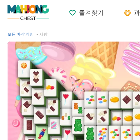
즐겨찾기
과
모든 마작 게임
사탕