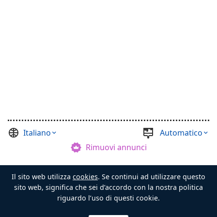
Italiano
Automatico
Rimuovi annunci
©
Casual Games Collection
, 2021-2026. Designed by
Il sito web utilizza
cookies
. Se continui ad utilizzare questo
FINAL LEVEL
.
Termini
Privacy
Maestro del Forziere
sito web, significa che sei d’accordo con la nostra politica
riguardo l’uso di questi cookie.