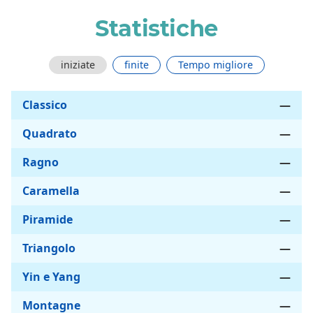
Statistiche
iniziate
finite
Tempo migliore
Classico
—
Quadrato
—
Ragno
—
Caramella
—
Piramide
—
Triangolo
—
Yin e Yang
—
Montagne
—