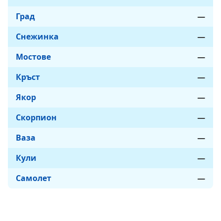
Град
—
Снежинка
—
Мостове
—
Кръст
—
Якор
—
Скорпион
—
Ваза
—
Кули
—
Самолет
—