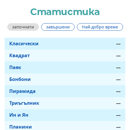
Статистика
започнати
завършени
Най-добро време
Класически
—
Квадрат
—
Паяк
—
Бонбони
—
Пирамида
—
Триъгълник
—
Ин и Ян
—
Планини
—