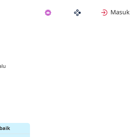
Masuk
alu
baik