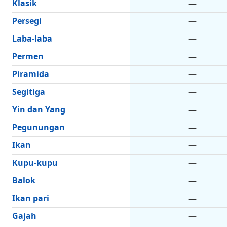
Klasik
—
Persegi
—
Laba-laba
—
Permen
—
Piramida
—
Segitiga
—
Yin dan Yang
—
Pegunungan
—
Ikan
—
Kupu-kupu
—
Balok
—
Ikan pari
—
Gajah
—