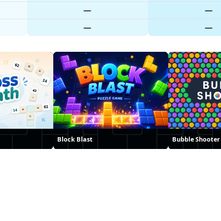
—
—
—
—
Block Blast
Bubble Shooter