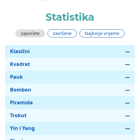
Statistika
započete
završene
Najbolje vrijeme
Klasični
—
Kvadrat
—
Pauk
—
Bombon
—
Piramida
—
Trokut
—
Yin i Yang
—