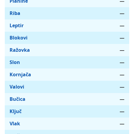
Planine
—
Riba
—
Leptir
—
Blokovi
—
Ražovka
—
Slon
—
Kornjača
—
Valovi
—
Bučica
—
Ključ
—
Vlak
—