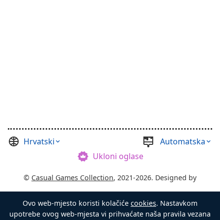
Hrvatski
Automatska
Ukloni oglase
©
Casual Games Collection
, 2021-2026. Designed by
FINAL LEVEL
.
Ovo web-mjesto koristi kolačiće
cookies
. Nastavkom
Uvjeti i odredbe
Privatnost
Gospodar škrinje
upotrebe ovog web-mjesta vi prihvaćate naša pravila vezana