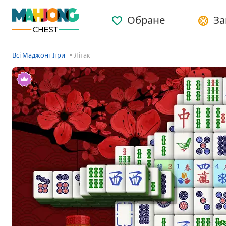
Обране
За
Всі Маджонг Ігри
Літак