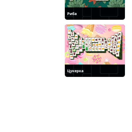
Риба
Цукерка