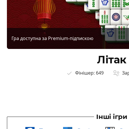
Гра доступна за Premium-підпискою
Літак
Фінішер:
649
За
Інші ігри