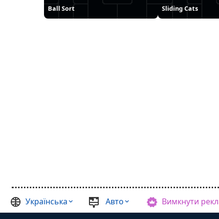
Ball Sort
Sliding Cats
Українська
Авто
Вимкнути рек