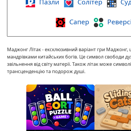
Пазли
Солітер
Суд
Сапер
Реверс
Маджонг Літак - ексклюзивний варіант гри Маджонг,
мандрівками китайських богів. Це символ свободи ду
звільнення від світу матерії. Також літак може симво
трансценденцію та подорож душі.