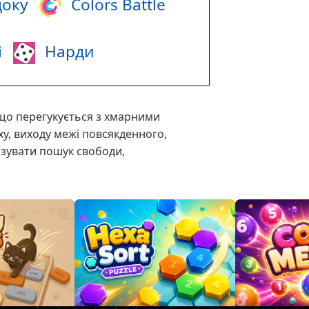
оку
Colors Battle
і
Нарди
 що перегукується з хмарними
ху, виходу межі повсякденного,
лізувати пошук свободи,