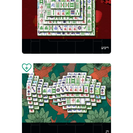
ריבוע
דג