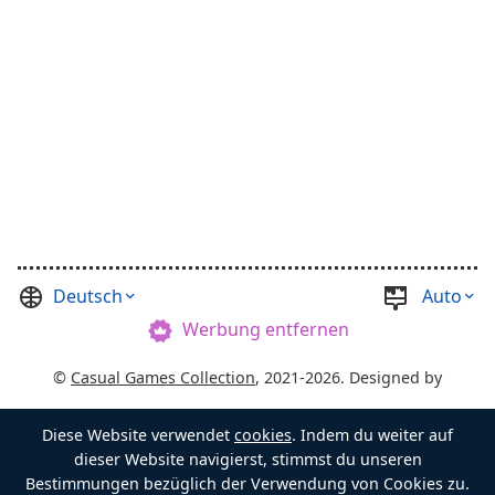
Deutsch
Auto
Werbung entfernen
©
Casual Games Collection
, 2021-2026. Designed by
FINAL LEVEL
.
Diese Website verwendet
cookies
. Indem du weiter auf
Bedingungen
Datenschutz
Schatztruhenmeister
dieser Website navigierst, stimmst du unseren
Bestimmungen bezüglich der Verwendung von Cookies zu.