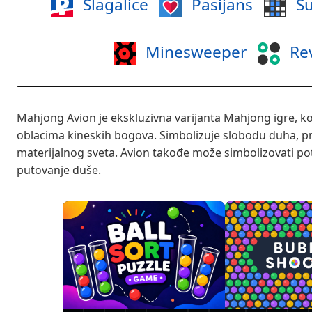
Slagalice
Pasijans
Su
Minesweeper
Rev
Mahjong Avion je ekskluzivna varijanta Mahjong igre, 
oblacima kineskih bogova. Simbolizuje slobodu duha, pr
materijalnog sveta. Avion takođe može simbolizovati po
putovanje duše.