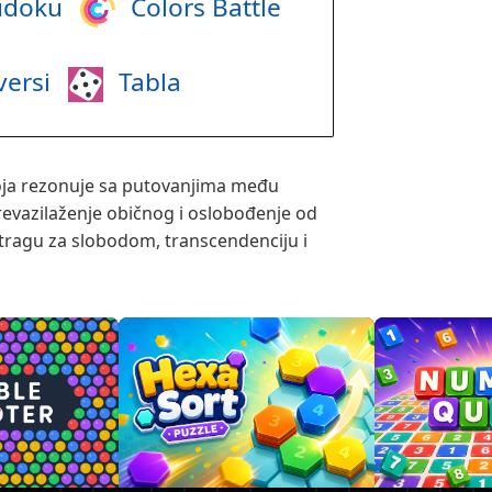
doku
Colors Battle
ersi
Tabla
koja rezonuje sa putovanjima među
evazilaženje običnog i oslobođenje od
tragu za slobodom, transcendenciju i