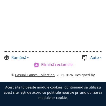
Română
Auto
Elimină reclamele
©
Casual Games Collection
, 2021-2026. Designed by
FINAL LEVEL
.
Acest site folosește module
cookies
. Continuând să utilizezi
Termeni
Confidențialitate
Stăpânul Cufărului
acest site, ești de acord cu politicile noastre privind utilizarea
modulelor cookie.