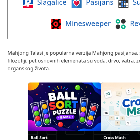
Slagalice
Pasijans
Su
Minesweeper
Rev
Mahjong Talasi je popularna verzija Mahjong pasijansa,
filozofiji, pet osnovnih elemenata su voda, drvo, vatra, 
organskog života.
Ball Sort
Cross Math