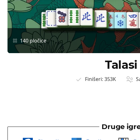
140 pločice
Talasi
Finišeri:
353K
S
Druge igr