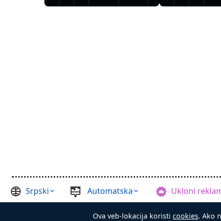
Srpski
Automatska
Ukloni rekla
©
Casual Games Collection
, 2021-2026. Designed by
FINAL LEV
Ova veb-lokacija koristi
cookies
. Ako n