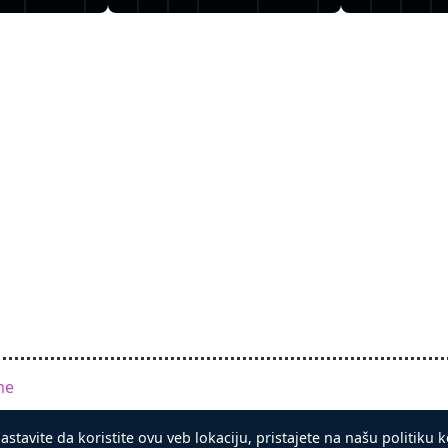
me
EL
.
Uslovi
Privatnost
Majstor kovčega
astavite da koristite ovu veb lokaciju, pristajete na našu politiku k