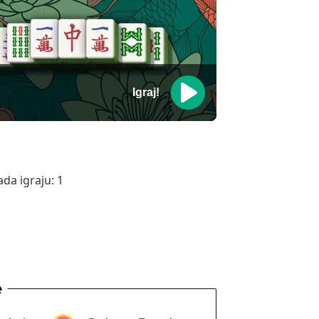
Igraj!
ada igraju:
1
e