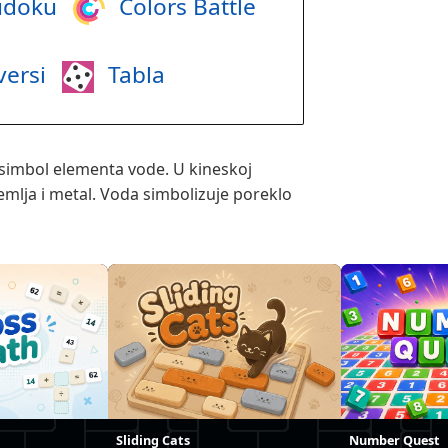
doku
Colors Battle
ersi
Tabla
 simbol elementa vode. U kineskoj
zemlja i metal. Voda simbolizuje poreklo
Sliding Cats
Number Quest