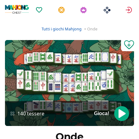
Preferiti
Compiti
A
Tutti i giochi Mahjong
Onde
140 tessere
Gioca!
Onde