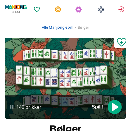
Favoritter
Oppgaver
L
Alle Mahjong-spill
Bølger
140 brikker
Spill!
Bølger