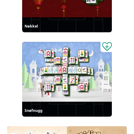
Nøkkel
Snøfnugg