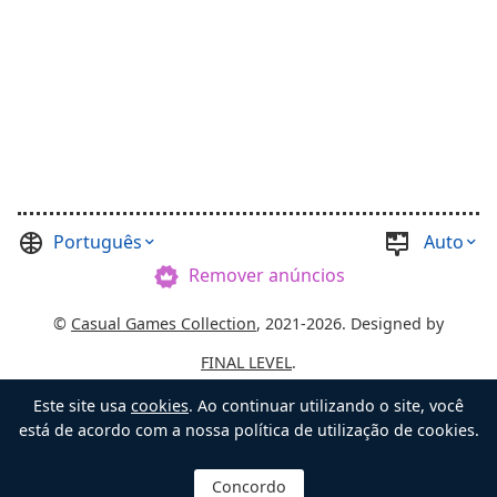
Português
Auto
Remover anúncios
©
Casual Games Collection
, 2021-2026. Designed by
FINAL LEVEL
.
Termos de uso
Privacidade
Administrador do Chest
Este site usa
cookies
. Ao continuar utilizando o site, você
está de acordo com a nossa política de utilização de cookies.