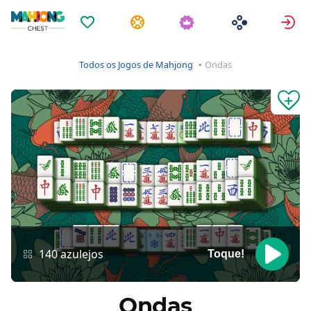
Favoritos
Tarefas
A
Todos os Jogos de Mahjong
Ondas
140 azulejos
Toque!
Ondas