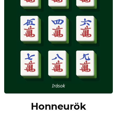
Irások
Honneurök