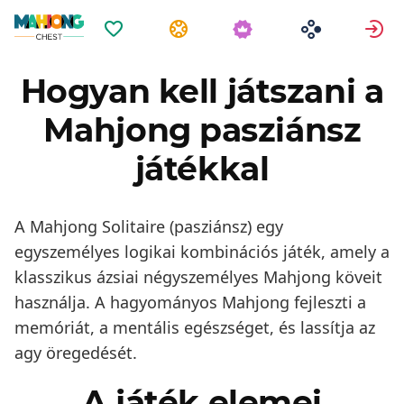
Kedvencek
Feladatok
B
Hogyan kell játszani a
Mahjong pasziánsz
játékkal
A Mahjong Solitaire (pasziánsz) egy
egyszemélyes logikai kombinációs játék, amely a
klasszikus ázsiai négyszemélyes Mahjong köveit
használja. A hagyományos Mahjong fejleszti a
memóriát, a mentális egészséget, és lassítja az
agy öregedését.
A játék elemei