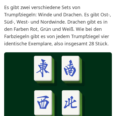
Es gibt zwei verschiedene Sets von
Trumpfziegeln: Winde und Drachen. Es gibt Ost-,
Süd-, West- und Nordwinde. Drachen gibt es in
den Farben Rot, Grün und Weiß. Wie bei den
Farbziegeln gibt es von jedem Trumpfziegel vier
identische Exemplare, also insgesamt 28 Stück.