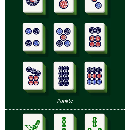
Punkte