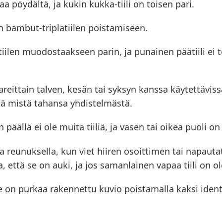
aa pöydältä, ja kukin kukka-tiili on toisen pari.
an bambut-triplatiilen poistamiseen.
tiilen muodostaakseen parin, ja punainen päätiili ei 
reittain talven, kesän tai syksyn kanssa käytettävissä
ä mistä tahansa yhdistelmästä.
n päällä ei ole muita tiiliä, ja vasen tai oikea puoli o
ella reunuksella, kun viet hiiren osoittimen tai napau
, että se on auki, ja jos samanlainen vapaa tiili on 
e on purkaa rakennettu kuvio poistamalla kaksi ident