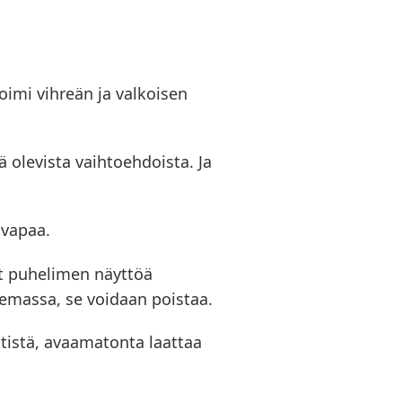
toimi vihreän ja valkoisen
 olevista vaihtoehdoista. Ja
n vapaa.
tat puhelimen näyttöä
olemassa, se voidaan poistaa.
tistä, avaamatonta laattaa