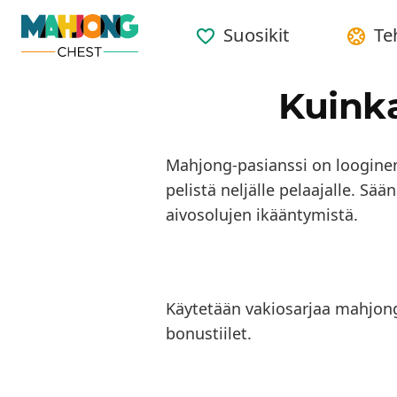
Suosikit
Te
Kuink
Mahjong-pasianssi on looginen 
pelistä neljälle pelaajalle. S
aivosolujen ikääntymistä.
Käytetään vakiosarjaa mahjong-ti
bonustiilet.