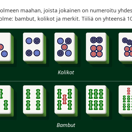
 kolmeen maahan, joista jokainen on numeroitu yhdes
lme: bambut, kolikot ja merkit. Tiiliä on yhteensä 1
Kolikot
Bambut