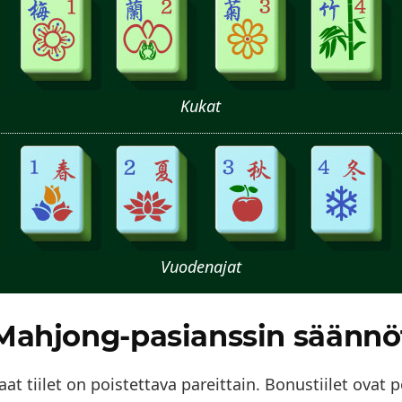
Kukat
Vuodenajat
Mahjong-pasianssin säännö
at tiilet on poistettava pareittain. Bonustiilet ovat