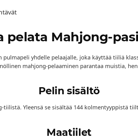
htävät
a pelata Mahjong-pasi
pulmapeli yhdelle pelaajalle, joka käyttää tiiliä kla
äännöllinen mahjong-pelaaminen parantaa muistia, henk
Pelin sisältö
ilistä. Yleensä se sisältää 144 kolmentyyppistä tiiltä
Maatiilet