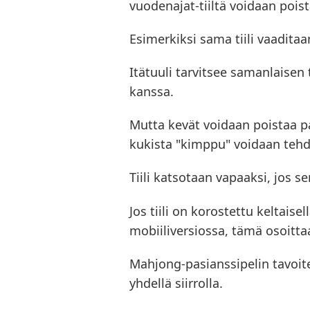
vuodenajat-tiiltä voidaan poist
Esimerkiksi sama tiili vaadita
Itätuuli tarvitsee samanlaisen 
kanssa.
Mutta kevät voidaan poistaa pa
kukista "kimppu" voidaan tehd
Tiili katsotaan vapaaksi, jos se
Jos tiili on korostettu keltais
mobiiliversiossa, tämä osoittaa
Mahjong-pasianssipelin tavoit
yhdellä siirrolla.