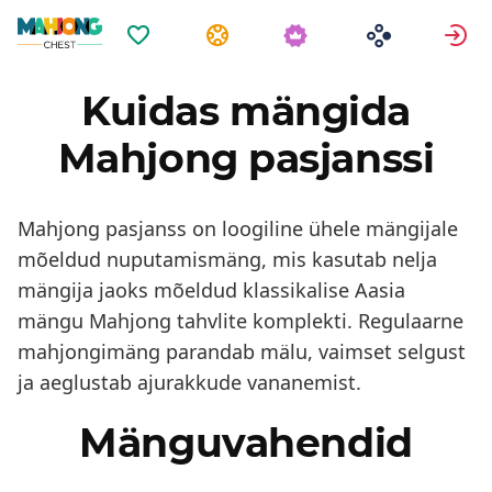
Lemmikud
Ülesanded
L
Kuidas mängida
Mahjong pasjanssi
Mahjong pasjanss on loogiline ühele mängijale
mõeldud nuputamismäng, mis kasutab nelja
mängija jaoks mõeldud klassikalise Aasia
mängu Mahjong tahvlite komplekti. Regulaarne
mahjongimäng parandab mälu, vaimset selgust
ja aeglustab ajurakkude vananemist.
Mänguvahendid