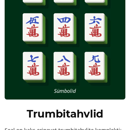
Sümbolid
Trumbitahvlid