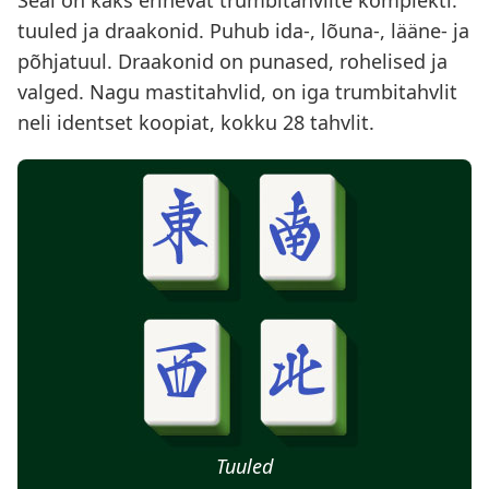
Seal on kaks erinevat trumbitahvlite komplekti:
tuuled ja draakonid. Puhub ida-, lõuna-, lääne- ja
põhjatuul. Draakonid on punased, rohelised ja
valged. Nagu mastitahvlid, on iga trumbitahvlit
neli identset koopiat, kokku 28 tahvlit.
Tuuled