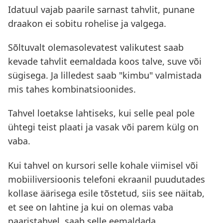
Idatuul vajab paarile sarnast tahvlit, punane
draakon ei sobitu rohelise ja valgega.
Sõltuvalt olemasolevatest valikutest saab
kevade tahvlit eemaldada koos talve, suve või
sügisega. Ja lilledest saab "kimbu" valmistada
mis tahes kombinatsioonides.
Tahvel loetakse lahtiseks, kui selle peal pole
ühtegi teist plaati ja vasak või parem külg on
vaba.
Kui tahvel on kursori selle kohale viimisel või
mobiiliversioonis telefoni ekraanil puudutades
kollase äärisega esile tõstetud, siis see näitab,
et see on lahtine ja kui on olemas vaba
paaristahvel, saab selle eemaldada.