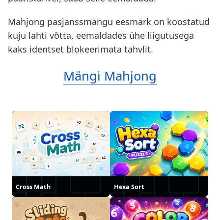
Mahjong pasjanssmängu eesmärk on koostatud
kuju lahti võtta, eemaldades ühe liigutusega
kaks identset blokeerimata tahvlit.
Mängi Mahjong
Cross Math
Hexa Sort