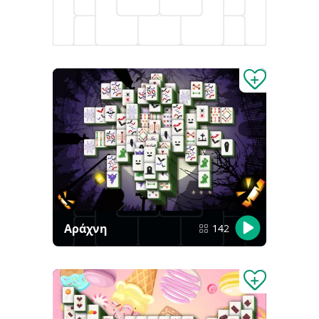
Αράχνη
142