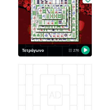
Τετράγωνο
276