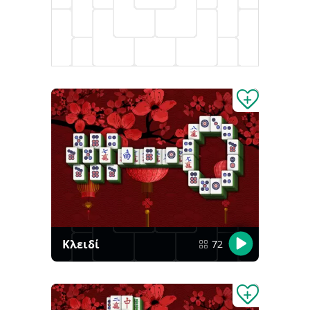
Κλειδί
72