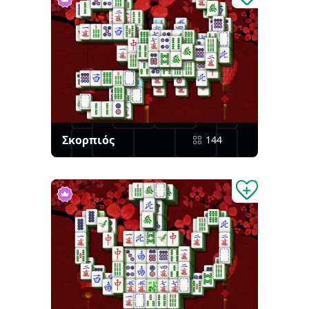
Σκορπιός
144