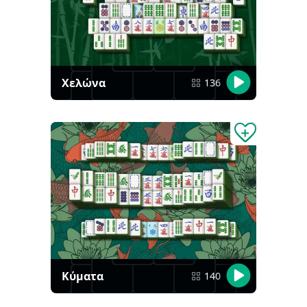
Χελώνα
136
Κύματα
140