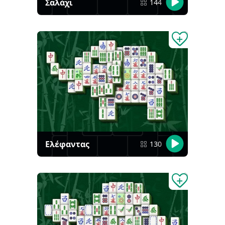
Σαλάχι
144
Ελέφαντας
130