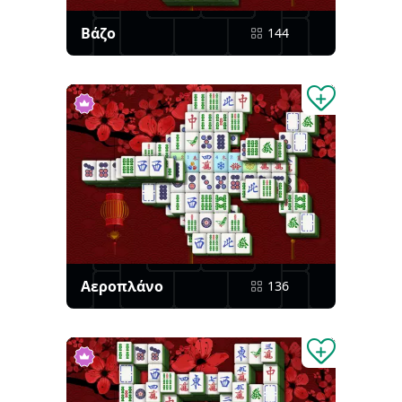
Βάζο
144
Αεροπλάνο
136