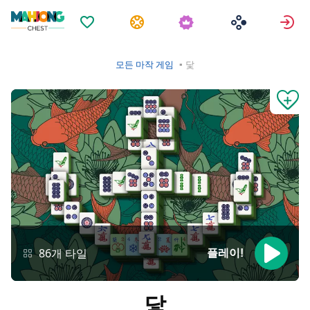
즐겨찾기
과제
모든 마작 게임
닻
86개 타일
플레이!
닻