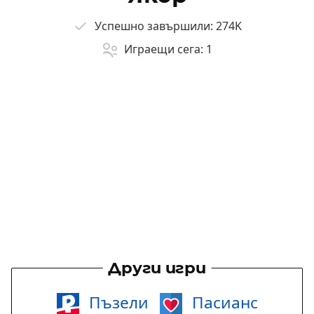
Успешно завършили:
274K
Играещи сега:
1
Други игри
Пъзели
Пасианс