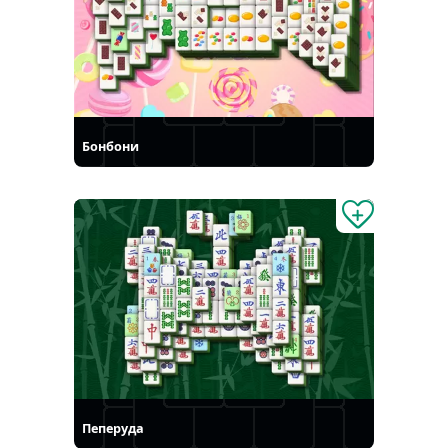
Бонбони
Пеперуда