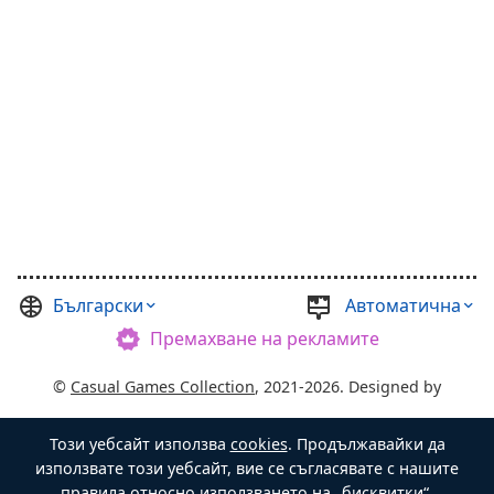
Български
Автоматична
Премахване на рекламите
©
Casual Games Collection
, 2021-2026. Designed by
FINAL LEVEL
.
Този уебсайт използва
cookies
. Продължавайки да
Условията
Поверителност
Ковчежник
използвате този уебсайт, вие се съгласявате с нашите
правила относно използването на „бисквитки“.