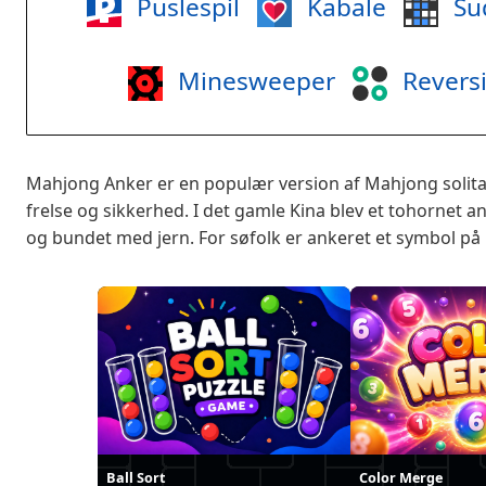
Puslespil
Kabale
Su
Minesweeper
Revers
Mahjong Anker er en populær version af Mahjong solita
frelse og sikkerhed. I det gamle Kina blev et tohornet a
og bundet med jern. For søfolk er ankeret et symbol på
Ball Sort
Color Merge