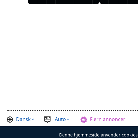
Dansk
Auto
Fjern annoncer
©
Casual Games Collection
, 2021-2026. Designed by
FINAL LEV
Denne hjemmeside anvender
cookies