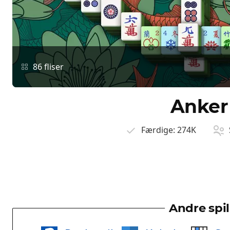
86 fliser
Anker
Færdige:
274K
Andre spil