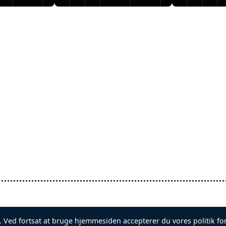
EL
.
Vilkår
Privatliv
Kistens Mester
. Ved fortsat at bruge hjemmesiden accepterer du vores politik for