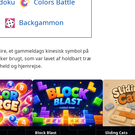
doku
Colors Battle
i
Backgammon
ire, et gammeldags kinesisk symbol på
nker brugt, som var lavet af holdbart træ
 held og hjemrejse.
Block Blast
Sliding Cats