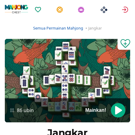
Favorit
Tugas
M
Semua Permainan Mahjong
Jangkar
86 ubin
Mainkan!
Jangkar