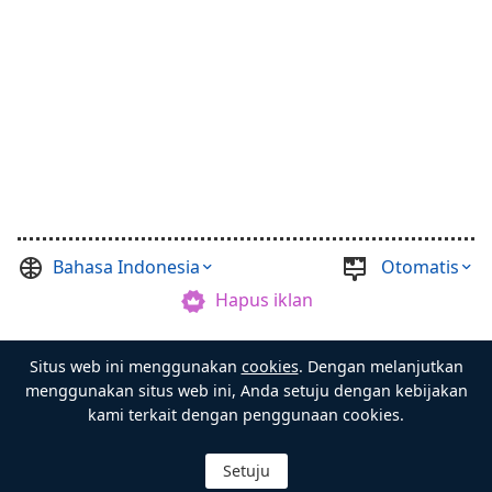
Bahasa Indonesia
Otomatis
Hapus iklan
©
Casual Games Collection
, 2021-2026. Designed by
Situs web ini menggunakan
cookies
. Dengan melanjutkan
FINAL LEVEL
.
Syarat
Privasi
Tuan Peti
menggunakan situs web ini, Anda setuju dengan kebijakan
kami terkait dengan penggunaan cookies.