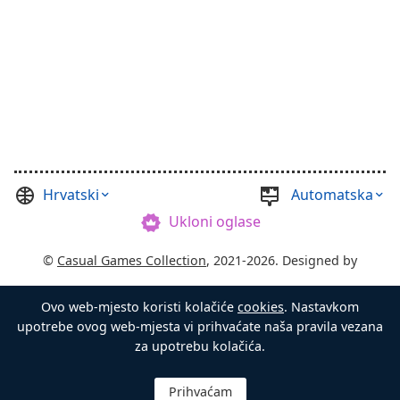
Hrvatski
Automatska
Ukloni oglase
©
Casual Games Collection
, 2021-2026. Designed by
FINAL LEVEL
.
Ovo web-mjesto koristi kolačiće
cookies
. Nastavkom
Uvjeti i odredbe
Privatnost
Gospodar škrinje
upotrebe ovog web-mjesta vi prihvaćate naša pravila vezana
za upotrebu kolačića.