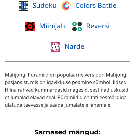
Sudoku
Colors Battle
Miinijaht
Reversi
Narde
Mahjongi Püramiid on populaarne versioon Mahjongi
pasjansist, mis on igavikkuse peamine sümbol. Iidsed
Hiina rahvad kummardasid mägesid, sest nad uskusid,
et jumalad elavad seal. Püramiidid ehitati eesmärgiga
ulatuda taevasse ja saada jumalatele lähemale.
Sarnased mängud: