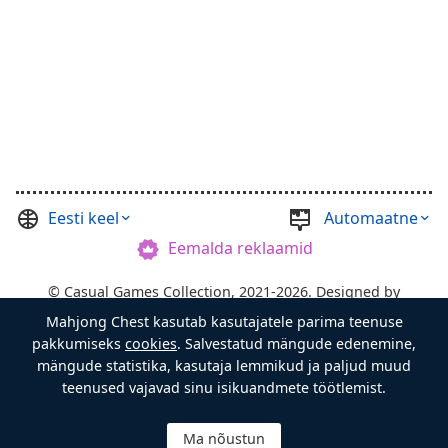
Eesti keel
Automaatne
Eemalda reklaamid
©
Casual Games Collection
, 2021-2026. Designed by
Mahjong Chest kasutab kasutajatele parima teenuse
FINAL LEVEL
.
pakkumiseks
cookies
. Salvestatud mängude edenemine,
Tingimused
Privaatsus
Aardekasti Isand
mängude statistika, kasutaja lemmikud ja paljud muud
teenused vajavad sinu isikuandmete töötlemist.