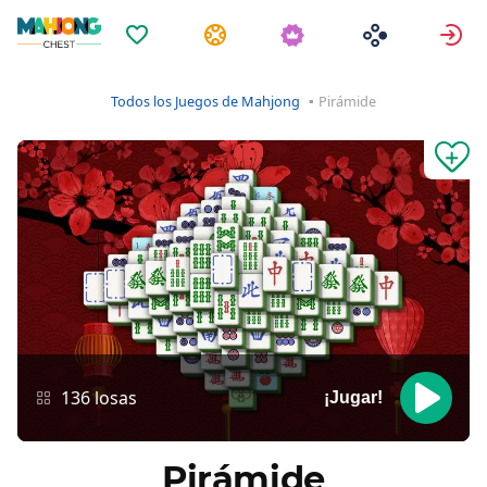
Favoritos
Tareas
E
Todos los Juegos de Mahjong
Pirámide
136 losas
¡Jugar!
Pirámide