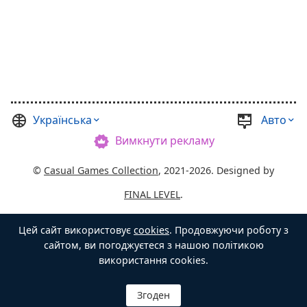
Українська
Авто
Вимкнути рекламу
©
Casual Games Collection
, 2021-2026. Designed by
FINAL LEVEL
.
Угода користувача
Політика конфіденційності
Цей сайт використовує
cookies
. Продовжуючи роботу з
Господар Скрині
сайтом, ви погоджуєтеся з нашою політикою
використання cookies.