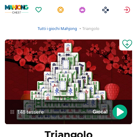
Preferiti
Compiti
A
Tutti i giochi Mahjong
Triangolo
148 tessere
Gioca!
Triangolo