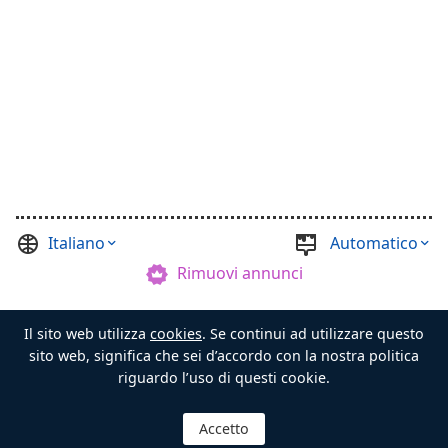
Italiano
Automatico
Rimuovi annunci
©
Casual Games Collection
, 2021-2026. Designed by
Il sito web utilizza
cookies
. Se continui ad utilizzare questo
FINAL LEVEL
.
Termini
Privacy
Maestro del Forziere
sito web, significa che sei d’accordo con la nostra politica
riguardo l’uso di questi cookie.