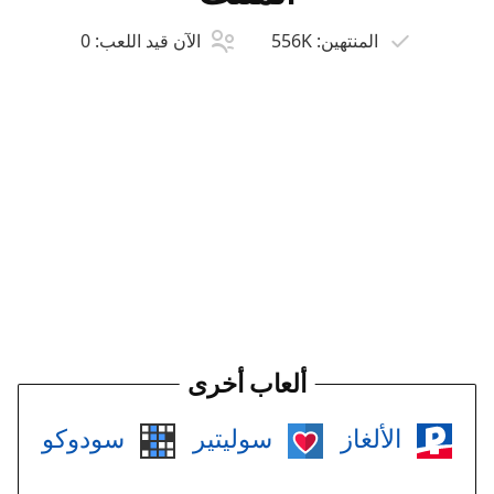
المنتهين:
556K
الآن قيد اللعب:
0
ألعاب أخرى
الألغاز
سوليتير
سودوكو