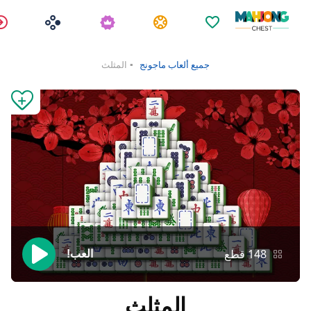
المفضلات
المهام
جميع ألعاب ماجونج
المثلث
148 قطع
العب!
المثلث