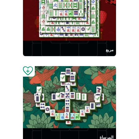
مربع
المرساة