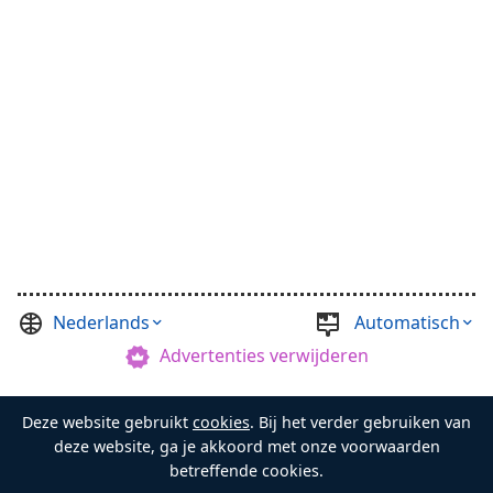
Nederlands
Automatisch
Advertenties verwijderen
©
Casual Games Collection
, 2021-2026. Designed by
Deze website gebruikt
cookies
. Bij het verder gebruiken van
FINAL LEVEL
.
Voorwaarden
Privacy
Schatbewaarder
deze website, ga je akkoord met onze voorwaarden
betreffende cookies.