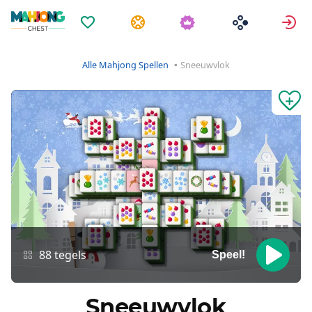
Favorieten
Taken
A
Alle Mahjong Spellen
Sneeuwvlok
88 tegels
Speel!
Sneeuwvlok