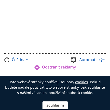
Čeština
Automatický
Odstranit reklamy
©
Casual Games Collection
, 2021-2026. Designed by
Tyto webové stránky používají soubory
cookies
. Pokud
FINAL LEVEL
.
Podmínky
Soukromí
Pán Truhly
budete nadále používat tyto webové stránky, pak souhlasíte
s našimi zásadami používání souborů cookie.