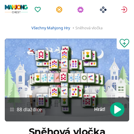
Oblíbené
Úkoly
P
Všechny Mahjong Hry
Sněhová vločka
88 dlaždice
Hrát!
Sněhová vločka