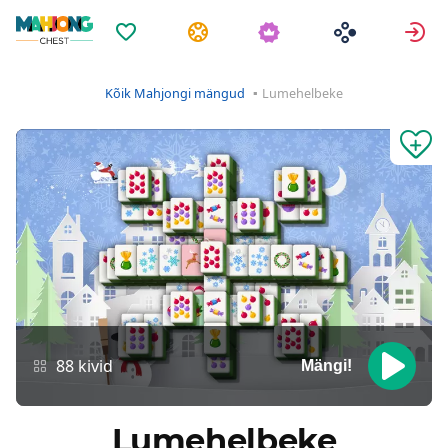
Lemmikud
Ülesanded
L
Kõik Mahjongi mängud
Lumehelbeke
88 kivid
Mängi!
Lumehelbeke