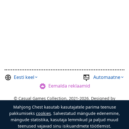
Eesti keel
Automaatne
Eemalda reklaamid
©
Casual Games Collection
, 2021-2026. Designed by
Mahjong Chest kasutab kasutajatele parima teenuse
FINAL LEVEL
.
pakkumiseks
cookies
. Salvestatud mängude edenemine,
Tingimused
Privaatsus
Aardekasti Isand
mängude statistika, kasutaja lemmikud ja paljud muud
teenused vajavad sinu isikuandmete töötlemist.