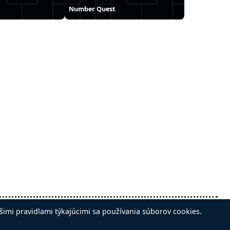
Number Quest
Sledujte nás na:
šimi pravidlami týkajúcimi sa používania súborov cookies.