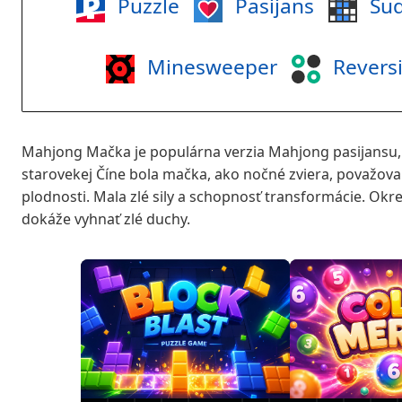
Puzzle
Pasijans
Su
Minesweeper
Revers
Mahjong Mačka je populárna verzia Mahjong pasijansu,
starovekej Číne bola mačka, ako nočné zviera, považova
plodnosti. Mala zlé sily a schopnosť transformácie. Okr
dokáže vyhnať zlé duchy.