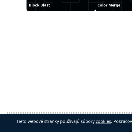
Block Blast
Color Merge
Slovenčina
Automatické
Odstrán
Tieto webové stránky používajú súbory
cookies
. Pokračov