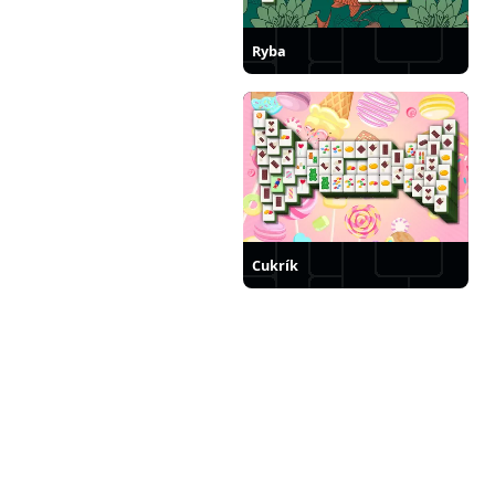
Ryba
Cukrík