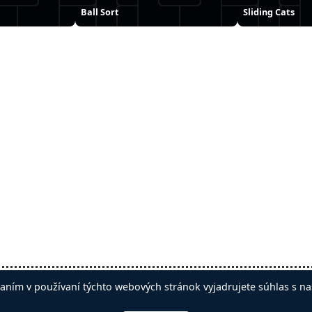
Ball Sort
Sliding Cats
iť reklamy
aním v používaní týchto webových stránok vyjadrujete súhlas s na