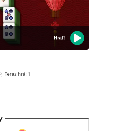
Hrať!
a
Teraz hrá:
1
y