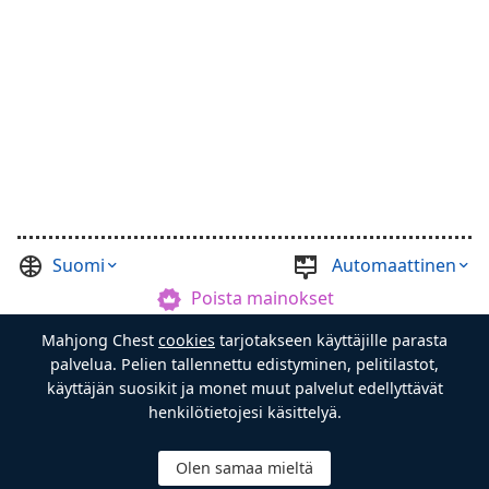
Suomi
Automaattinen
Poista mainokset
Mahjong Chest
cookies
tarjotakseen käyttäjille parasta
©
Casual Games Collection
, 2021-2026. Designed by
palvelua. Pelien tallennettu edistyminen, pelitilastot,
FINAL LEVEL
.
Käyttöehdot
Tietosuoja
Arkun Mestari
käyttäjän suosikit ja monet muut palvelut edellyttävät
henkilötietojesi käsittelyä.