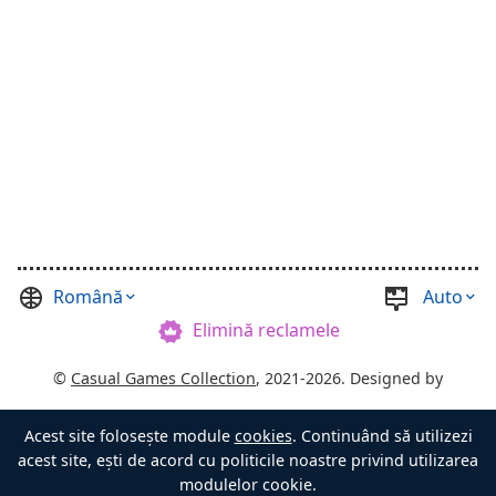
Română
Auto
Elimină reclamele
©
Casual Games Collection
, 2021-2026. Designed by
FINAL LEVEL
.
Acest site folosește module
cookies
. Continuând să utilizezi
Termeni
Confidențialitate
Stăpânul Cufărului
acest site, ești de acord cu politicile noastre privind utilizarea
modulelor cookie.