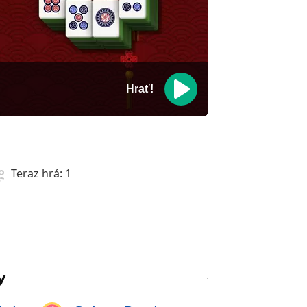
Hrať!
Teraz hrá:
1
y