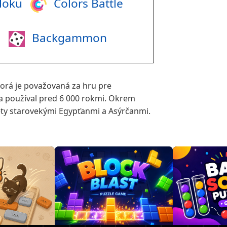
doku
Colors Battle
i
Backgammon
torá je považovaná za hru pre
sa používal pred 6 000 rokmi. Okrem
lety starovekými Egypťanmi a Asýrčanmi.