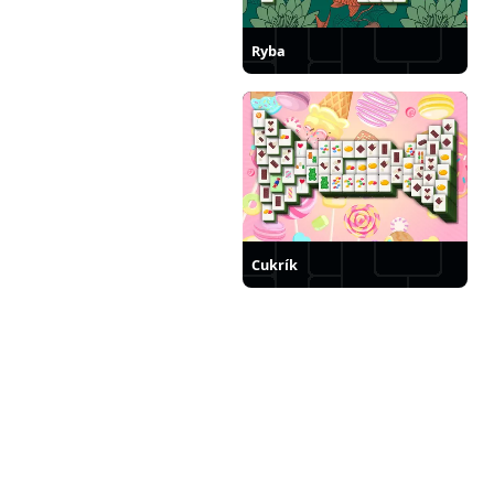
Ryba
Cukrík