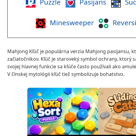
Puzzle
Pasijans
Su
Minesweeper
Revers
Mahjong Kľúč je populárna verzia Mahjong pasijansu, k
začiatočníkov. Kľúč je staroveký symbol ochrany, ktorý 
svojej hlavnej funkcie sa kľúče často používali ako amu
V čínskej mytológii kľúč tiež symbolizuje bohatstvo.