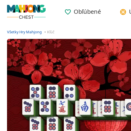
Obľúbené
Všetky Hry Mahjong
Kľúč