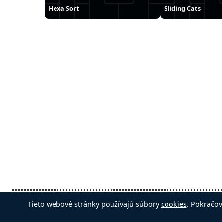
Hexa Sort
Sliding Cats
Slovenčina
Automatické
Odstrán
Tieto webové stránky používajú súbory
cookies
. Pokračov