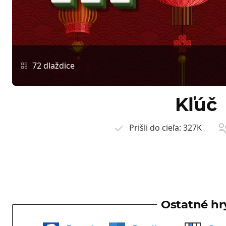
72 dlaždice
Kľúč
Prišli do cieľa:
327K
Ostatné hr