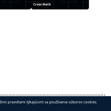
Cross Math
Sledujte nás na:
šimi pravidlami týkajúcimi sa používania súborov cookies.