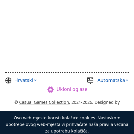
Hrvatski
Automatska
Ukloni oglase
©
Casual Games Collection
, 2021-2026. Designed by
FINAL LEVEL
.
Ovo web-mjesto koristi kolačiće
cookies
. Nastavkom
Uvjeti i odredbe
Privatnost
Gospodar škrinje
upotrebe ovog web-mjesta vi prihvaćate naša pravila vezana
za upotrebu kolačića.