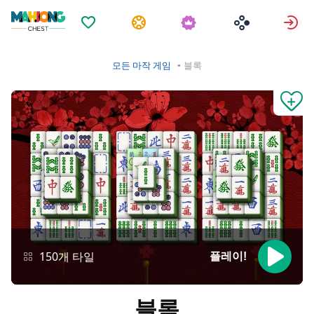
즐겨찾기
과제
모든 마작 게임
블록
150개 타일
플레이!
블록