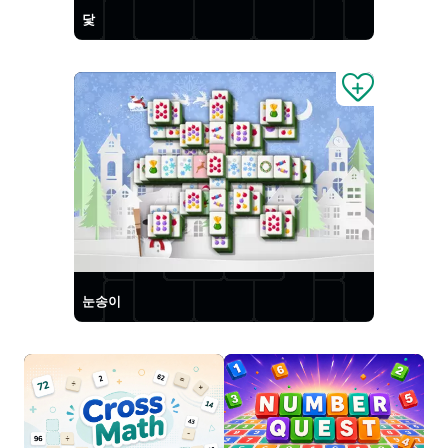
닻
눈송이