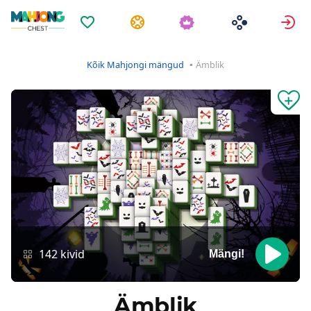
Lemmikud
Ülesanded
L
Kõik Mahjongi mängud
Ämblik
142 kivid
Mängi!
Ämblik