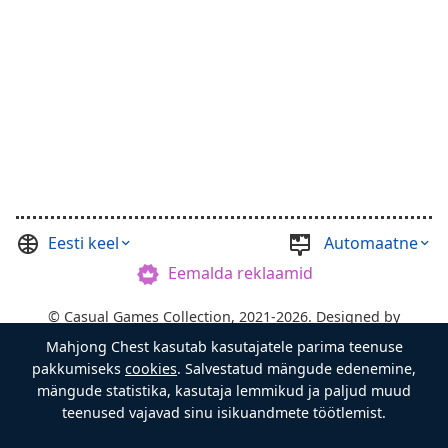
Eesti keel
Automaatne
Eemalda reklaamid
©
Casual Games Collection
, 2021-2026. Designed by
Mahjong Chest kasutab kasutajatele parima teenuse
FINAL LEVEL
.
pakkumiseks
cookies
. Salvestatud mängude edenemine,
Tingimused
Privaatsus
Aardekasti Isand
mängude statistika, kasutaja lemmikud ja paljud muud
teenused vajavad sinu isikuandmete töötlemist.