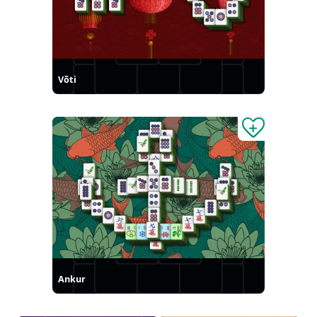
Võti
Ankur