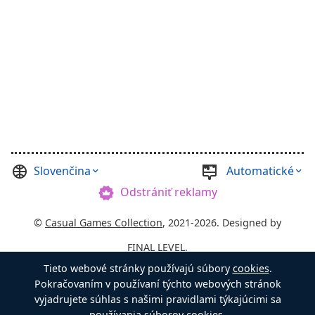
Slovenčina
Automatické
Odstrániť reklamy
©
Casual Games Collection
, 2021-2026. Designed by
FINAL LEVEL
.
Tieto webové stránky používajú súbory
cookies
.
Zmluvnými podmienkami
Osobné údaje
Pokračovaním v používaní týchto webových stránok
Majster Truhlice
vyjadrujete súhlas s našimi pravidlami týkajúcimi sa
používania súborov cookies.