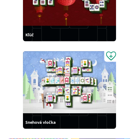
Kľúč
Snehová vločka