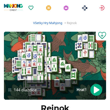
Obľúbené
Úlohy
P
Všetky Hry Mahjong
Rejnok
144 dlaždice
Hrať!
Rejnok