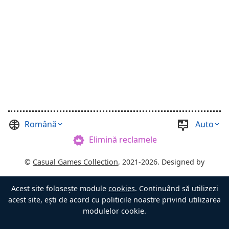
Română
Auto
Elimină reclamele
©
Casual Games Collection
, 2021-2026. Designed by
FINAL LEVEL
.
Acest site folosește module
cookies
. Continuând să utilizezi
Termeni
Confidențialitate
Stăpânul Cufărului
acest site, ești de acord cu politicile noastre privind utilizarea
modulelor cookie.