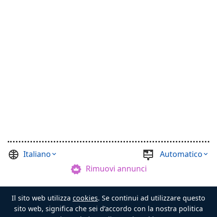
Italiano
Automatico
Rimuovi annunci
©
Casual Games Collection
, 2021-2026. Designed by
Il sito web utilizza
cookies
. Se continui ad utilizzare questo
FINAL LEVEL
.
Termini
Privacy
Maestro del Forziere
sito web, significa che sei d’accordo con la nostra politica