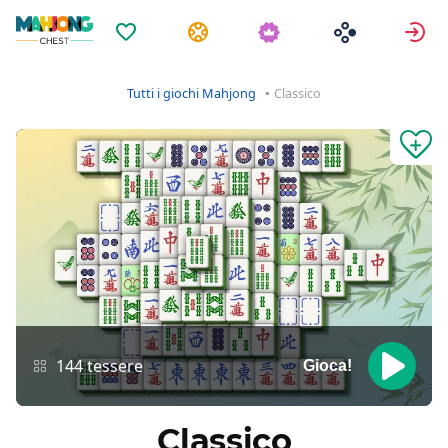
Preferiti
Compiti
A
Tutti i giochi Mahjong
Classico
144 tessere
Gioca!
Classico