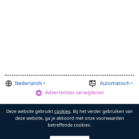
Nederlands
Automatisch
Advertenties verwijderen
©
Casual Games Collection
, 2021-2026. Designed by
Deze website gebruikt
cookies
. Bij het verder gebruiken van
FINAL LEVEL
.
Voorwaarden
Privacy
Schatbewaarder
deze website, ga je akkoord met onze voorwaarden
betreffende cookies.